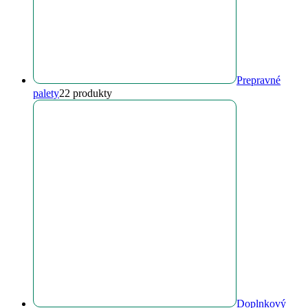
Prepravné
palety
2
2 produkty
Doplnkový