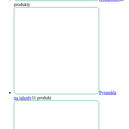
produkty
Pyramída
na jahody
1
1 produkt