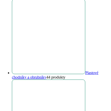
Plastové
chodníky a obrubníky
4
4 produkty