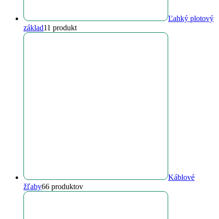
Ľahký plotový
základ
1
1 produkt
Káblové
žľaby
6
6 produktov