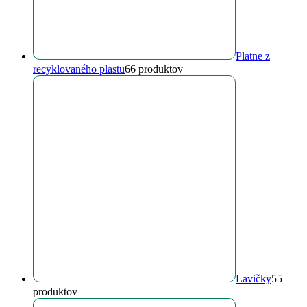
Platne z
recyklovaného plastu
6
6 produktov
Lavičky
5
5
produktov