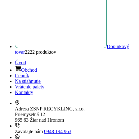
Doplnkový
tovar
22
22 produktov
Úvod
Obchod
Cenník
Na stiahnutie
Vrátenie palety
Kontakty
Adresa
ZSNP RECYKLING, s.r.o.
Priemyselná 12
965 63 Žiar nad Hronom
Zavolajte nám
0948 194 963