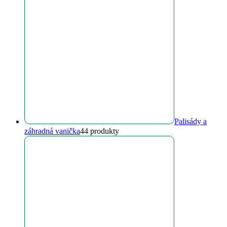
Palisády a
záhradná vanička
4
4 produkty