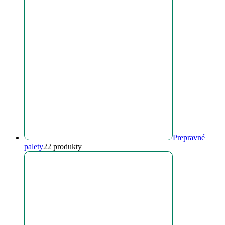
Prepravné
palety
2
2 produkty