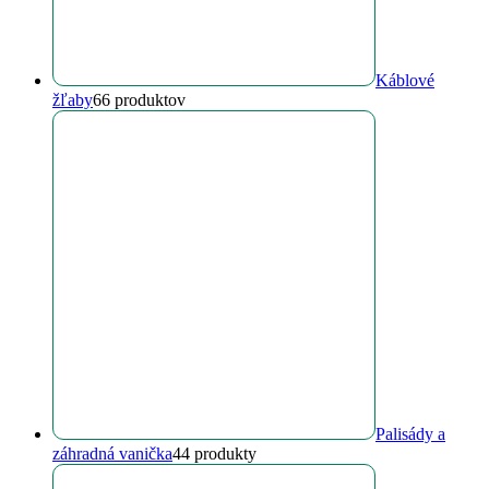
Káblové
žľaby
6
6 produktov
Palisády a
záhradná vanička
4
4 produkty