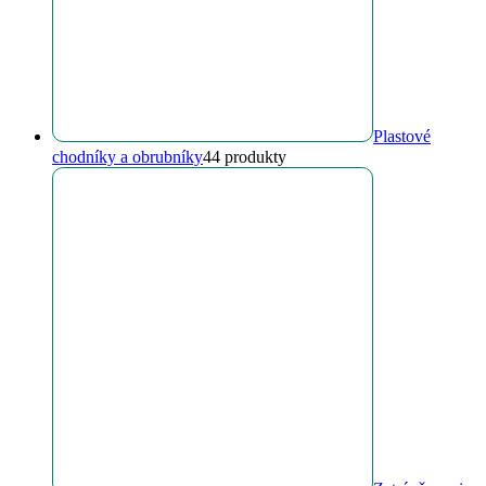
Plastové
chodníky a obrubníky
4
4 produkty