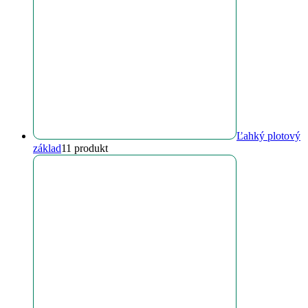
Ľahký plotový
základ
1
1 produkt