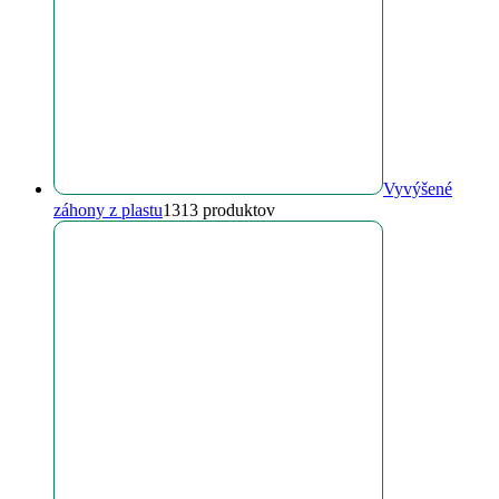
Vyvýšené
záhony z plastu
13
13 produktov