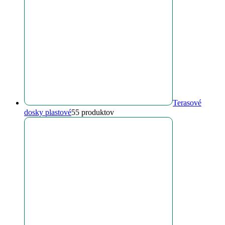
Terasové
dosky plastové
5
5 produktov