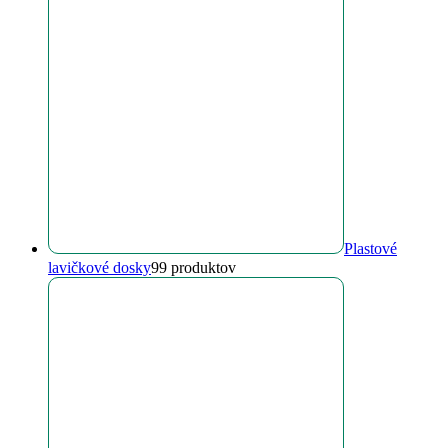
Plastové
lavičkové dosky
9
9 produktov