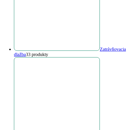
Zatrávňovacia
dlažba
3
3 produkty