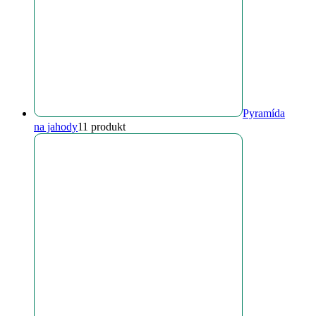
Pyramída
na jahody
1
1 produkt