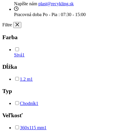
Napíšte nám
plast@recykling.sk
Pracovná doba
Po - Pia : 07:30 - 15:00
Filtre
Farba
Sivá
1
Dĺžka
1.2 m
1
Typ
Chodník
1
Veľkosť
360x115 mm
1