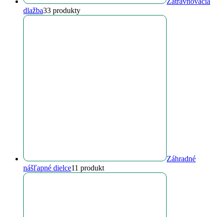
Zatrávňovacia
dlažba
3
3 produkty
Záhradné
nášľapné dielce
1
1 produkt