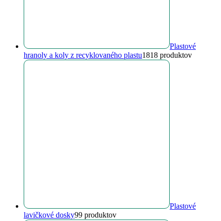
Plastové
hranoly a koly z recyklovaného plastu
18
18 produktov
Plastové
lavičkové dosky
9
9 produktov