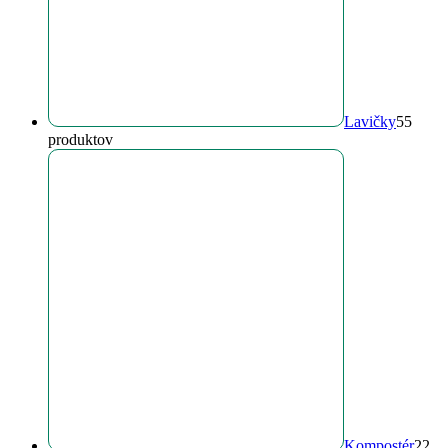
Lavičky
5
5
produktov
Kompostér
2
2