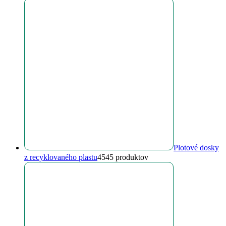
Plotové dosky
z recyklovaného plastu
45
45 produktov