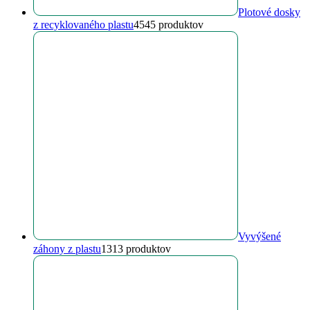
Plotové dosky
z recyklovaného plastu
45
45 produktov
Vyvýšené
záhony z plastu
13
13 produktov