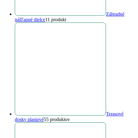
Záhradné
nášľapné dielce
1
1 produkt
Terasové
dosky plastové
5
5 produktov