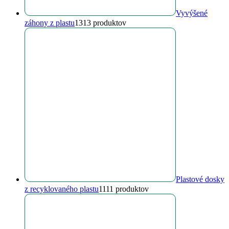
Vyvýšené
záhony z plastu
13
13 produktov
Plastové dosky
z recyklovaného plastu
11
11 produktov