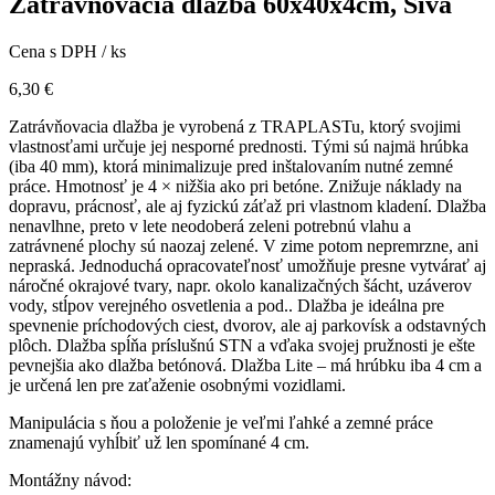
Zatrávňovacia dlažba 60x40x4cm, Sivá
Cena s DPH / ks
6,30
€
Zatrávňovacia dlažba je vyrobená z TRAPLASTu, ktorý svojimi
vlastnosťami určuje jej nesporné prednosti. Tými sú najmä hrúbka
(iba 40 mm), ktorá minimalizuje pred inštalovaním nutné zemné
práce. Hmotnosť je 4 × nižšia ako pri betóne. Znižuje náklady na
dopravu, prácnosť, ale aj fyzickú záťaž pri vlastnom kladení. Dlažba
nenavlhne, preto v lete neodoberá zeleni potrebnú vlahu a
zatrávnené plochy sú naozaj zelené. V zime potom nepremrzne, ani
nepraská. Jednoduchá opracovateľnosť umožňuje presne vytvárať aj
náročné okrajové tvary, napr. okolo kanalizačných šácht, uzáverov
vody, stĺpov verejného osvetlenia a pod.. Dlažba je ideálna pre
spevnenie príchodových ciest, dvorov, ale aj parkovísk a odstavných
plôch. Dlažba spĺňa príslušnú STN a vďaka svojej pružnosti je ešte
pevnejšia ako dlažba betónová. Dlažba Lite – má hrúbku iba 4 cm a
je určená len pre zaťaženie osobnými vozidlami.
Manipulácia s ňou a položenie je veľmi ľahké a zemné práce
znamenajú vyhĺbiť už len spomínané 4 cm.
Montážny návod: