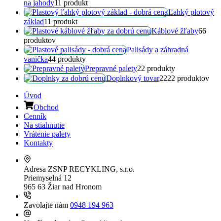
na jahody
1
1 produkt
Ľahký plotový
základ
1
1 produkt
Káblové žľaby
6
6
produktov
Palisády a záhradná
vanička
4
4 produkty
Prepravné palety
2
2 produkty
Doplnkový tovar
22
22 produktov
Úvod
Obchod
Cenník
Na stiahnutie
Vrátenie palety
Kontakty
Adresa
ZSNP RECYKLING, s.r.o.
Priemyselná 12
965 63 Žiar nad Hronom
Zavolajte nám
0948 194 963