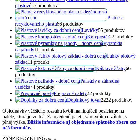
plastové
5
5 produktov
Platne z
recyklovaného plastu
6
6 produktov
Lavičky
5
5 produktov
Kompostér
2
2 produkty
Pyramída
na jahody
1
1 produkt
Ľahký plotový
základ
1
1 produkt
Káblové žľaby
6
6
produktov
Palisády a záhradná
vanička
4
4 produkty
Prepravné palety
2
2 produkty
Doplnkový tovar
22
22 produktov
Objednávky väčšieho rozsahu kvôli manipulácii posielame na
palete, ktorá je vratná. Za uvedenú paletu vám vrátime zálohu v
plnej výške.
Bližšie informácie aj objednanie spätného zberu cez
náš formulár.
ZSNP RECYKLING, s.r.o.