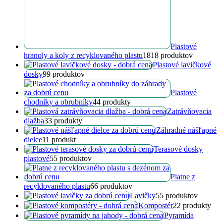
Plastové
hranoly a koly z recyklovaného plastu
18
18 produktov
Plastové lavičkové
dosky
9
9 produktov
Plastové
chodníky a obrubníky
4
4 produkty
Zatrávňovacia
dlažba
3
3 produkty
Záhradné nášľapné
dielce
1
1 produkt
Terasové dosky
plastové
5
5 produktov
Platne z
recyklovaného plastu
6
6 produktov
Lavičky
5
5 produktov
Kompostér
2
2 produkty
Pyramída