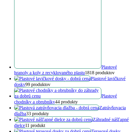
Plastové
hranoly a koly z recyklovaného plastu
18
18 produktov
Plastové lavičkové
dosky
9
9 produktov
Plastové
chodníky a obrubníky
4
4 produkty
Zatrávňovacia
dlažba
3
3 produkty
Záhradné nášľapné
dielce
1
1 produkt
Terasové dosky