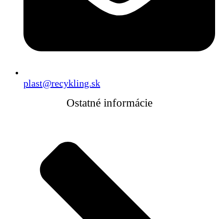
plast@recykling.sk
Ostatné informácie