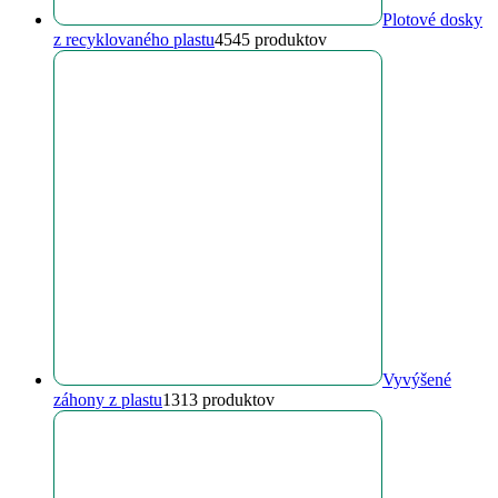
Plotové dosky
z recyklovaného plastu
45
45 produktov
Vyvýšené
záhony z plastu
13
13 produktov