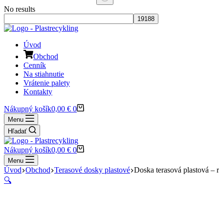
No results
Úvod
Obchod
Cenník
Na stiahnutie
Vrátenie palety
Kontakty
Nákupný košík
0,00
€
0
Menu
Hľadať
Nákupný košík
0,00
€
0
Menu
Úvod
Obchod
Terasové dosky plastové
Doska terasová plastová 
🔍