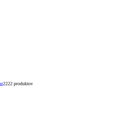
ar
22
22 produktov