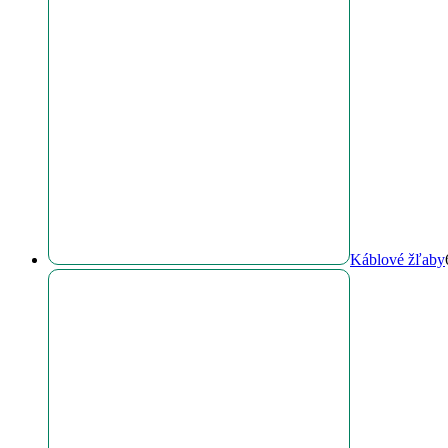
Káblové žľaby