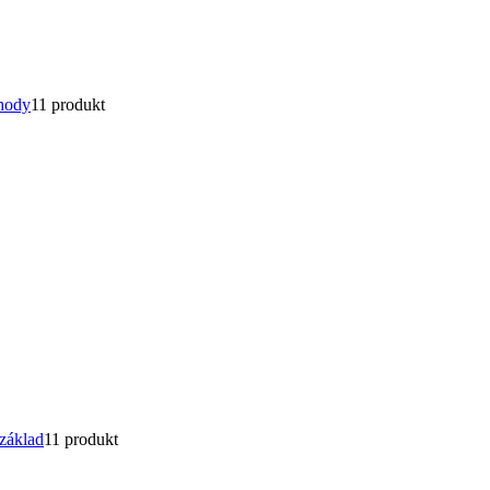
hody
1
1 produkt
základ
1
1 produkt