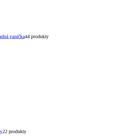
radná vanička
4
4 produkty
ty
2
2 produkty