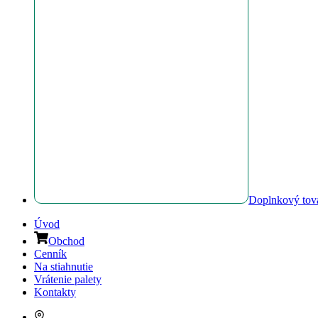
Doplnkový tov
Úvod
Obchod
Cenník
Na stiahnutie
Vrátenie palety
Kontakty