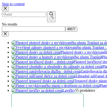
Skip to content
No results
Plastové dosky z recyklovanéh
Pla
Plastové lavičkové do
Pl
Zatrávňovacia dl
Záhradné nášľapné d
Terasové dosky plast
Plat
Lavičky
5
5 produktov