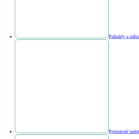
Palisády a záh
Prepravné pale