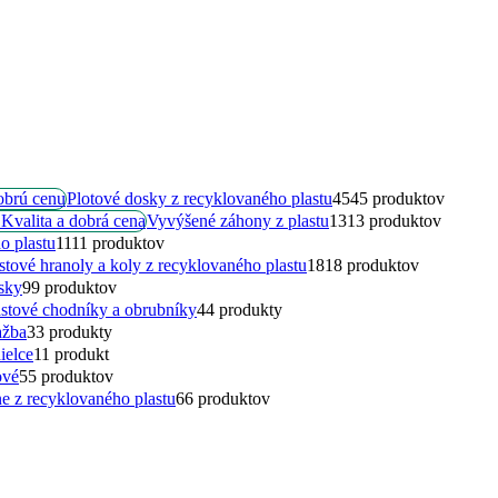
Plotové dosky z recyklovaného plastu
45
45 produktov
Vyvýšené záhony z plastu
13
13 produktov
o plastu
11
11 produktov
stové hranoly a koly z recyklovaného plastu
18
18 produktov
sky
9
9 produktov
astové chodníky a obrubníky
4
4 produkty
ažba
3
3 produkty
ielce
1
1 produkt
ové
5
5 produktov
ne z recyklovaného plastu
6
6 produktov