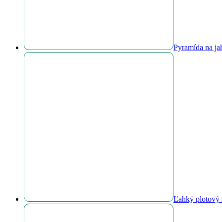
Pyramída na ja
Ľahký plotový 