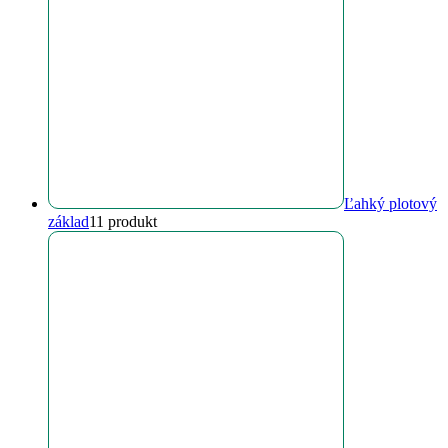
Ľahký plotový
základ
1
1 produkt