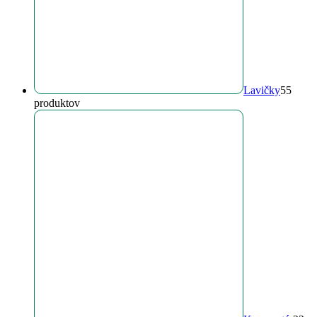
Lavičky
5
5
produktov