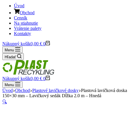
Úvod
Obchod
Cenník
Na stiahnutie
Vrátenie palety
Kontakty
Nákupný košík
0,00
€
0
Menu
Hľadať
Nákupný košík
0,00
€
0
Menu
Úvod
Obchod
Plastové lavičkové dosky
Plastová lavičková doska
150×30 mm – Lavičkový sedák Dĺžka 2.0 m – Hnedá
🔍