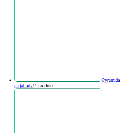
Pyramída
na jahody
1
1 produkt