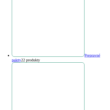
Prepravné
palety
2
2 produkty