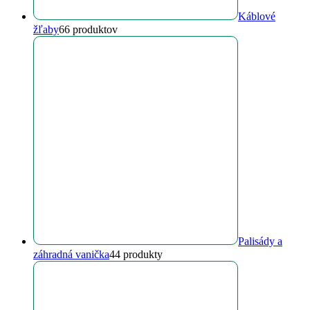
Káblové
žľaby
6
6 produktov
Palisády a
záhradná vanička
4
4 produkty