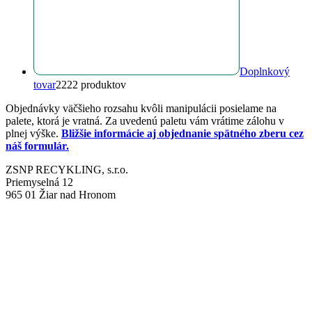
Doplnkový
tovar
22
22 produktov
Objednávky väčšieho rozsahu kvôli manipulácii posielame na
palete, ktorá je vratná. Za uvedenú paletu vám vrátime zálohu v
plnej výške.
Bližšie informácie aj objednanie spätného zberu cez
náš formulár.
ZSNP RECYKLING, s.r.o.
Priemyselná 12
965 01 Žiar nad Hronom