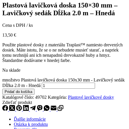
Plastová lavičková doska 150×30 mm –
Lavičkový sedák Dĺžka 2.0 m – Hnedá
Cena s DPH / ks
13,50
€
Použite plastové dosky z materiálu Traplast™ namiesto drevených
dosiek. Máte istotu, že se o ne nebudete musieť starať, a napriek
tomu nezhnijú ani ich nenapadnú drevokazné huby a hmyz.
Štandardne dodávame v hnedej farbe.
Na sklade
množstvo Plastová lavičková doska 150x30 mm - Lavičkový sedák
Dĺžka 2.0 m - Hnedá
Pridať do košíka
Katalógové číslo:
49702
Kategória:
Plastové lavičkové dosky
Zdieľať produkt
Ďalšie informácie
Otázka k produktu