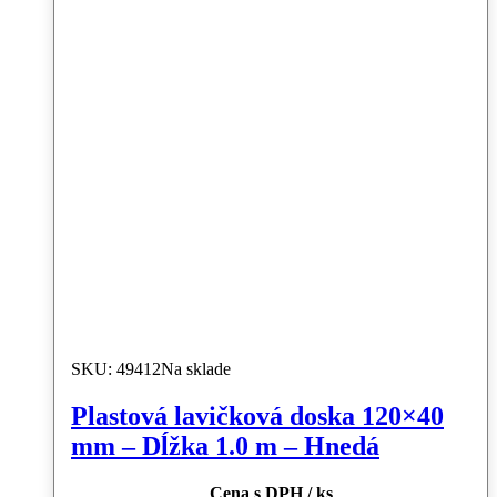
SKU: 49412
Na sklade
Plastová lavičková doska 120×40
mm – Dĺžka 1.0 m – Hnedá
Cena s DPH / ks