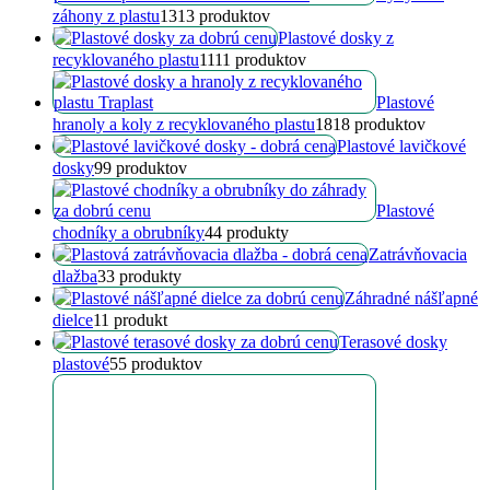
záhony z plastu
13
13 produktov
Plastové dosky z
recyklovaného plastu
11
11 produktov
Plastové
hranoly a koly z recyklovaného plastu
18
18 produktov
Plastové lavičkové
dosky
9
9 produktov
Plastové
chodníky a obrubníky
4
4 produkty
Zatrávňovacia
dlažba
3
3 produkty
Záhradné nášľapné
dielce
1
1 produkt
Terasové dosky
plastové
5
5 produktov