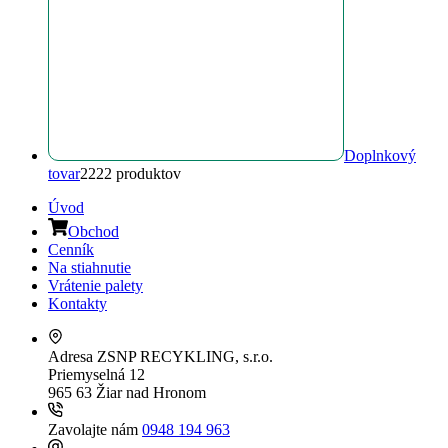
Doplnkový
tovar
22
22 produktov
Úvod
Obchod
Cenník
Na stiahnutie
Vrátenie palety
Kontakty
Adresa
ZSNP RECYKLING, s.r.o.
Priemyselná 12
965 63 Žiar nad Hronom
Zavolajte nám
0948 194 963