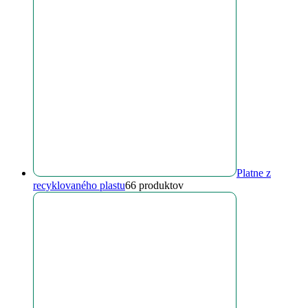
Platne z
recyklovaného plastu
6
6 produktov