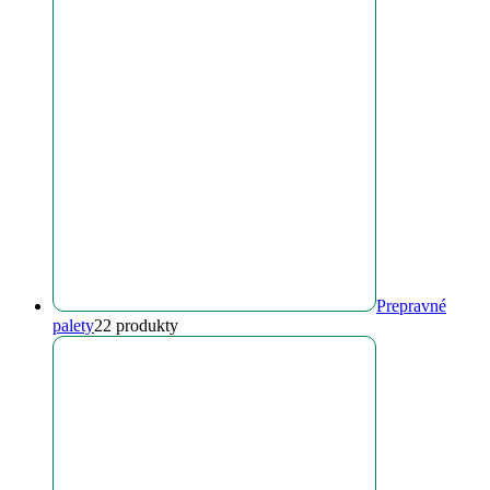
Prepravné
palety
2
2 produkty