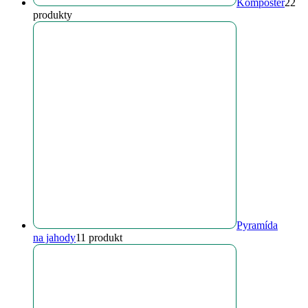
Kompostér
2
2
produkty
Pyramída
na jahody
1
1 produkt