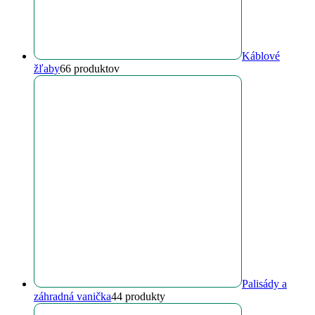
Káblové
žľaby
6
6 produktov
Palisády a
záhradná vanička
4
4 produkty