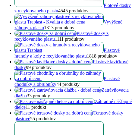
Plotové dosky
z recyklovaného plastu
45
45 produktov
Vyvýšené
záhony z plastu
13
13 produktov
Plastové dosky z
recyklovaného plastu
11
11 produktov
Plastové
hranoly a koly z recyklovaného plastu
18
18 produktov
Plastové lavičkové
dosky
9
9 produktov
Plastové
chodníky a obrubníky
4
4 produkty
Zatrávňovacia
dlažba
3
3 produkty
Záhradné nášľapné
dielce
1
1 produkt
Terasové dosky
plastové
5
5 produktov