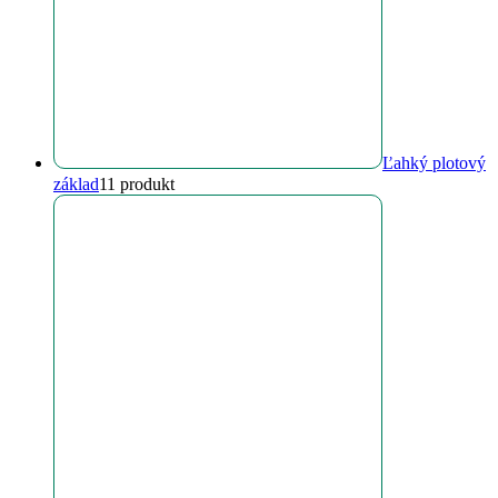
Ľahký plotový
základ
1
1 produkt