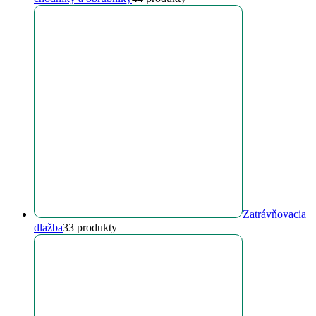
Zatrávňovacia
dlažba
3
3 produkty