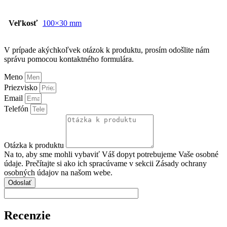
Veľkosť
100×30 mm
V prípade akýchkoľvek otázok k produktu, prosím odošlite nám
správu pomocou kontaktného formulára.
Meno
Priezvisko
Email
Telefón
Otázka k produktu
Na to, aby sme mohli vybaviť Váš dopyt potrebujeme Vaše osobné
údaje. Prečítajte si ako ich spracúvame v sekcii Zásady ochrany
osobných údajov na našom webe.
Odoslať
Recenzie