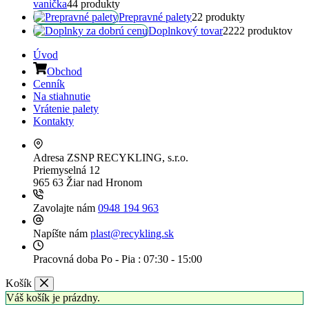
vanička
4
4 produkty
Prepravné palety
2
2 produkty
Doplnkový tovar
22
22 produktov
Úvod
Obchod
Cenník
Na stiahnutie
Vrátenie palety
Kontakty
Adresa
ZSNP RECYKLING, s.r.o.
Priemyselná 12
965 63 Žiar nad Hronom
Zavolajte nám
0948 194 963
Napíšte nám
plast@recykling.sk
Pracovná doba
Po - Pia : 07:30 - 15:00
Košík
Váš košík je prázdny.