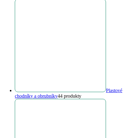
Plastové
chodníky a obrubníky
4
4 produkty