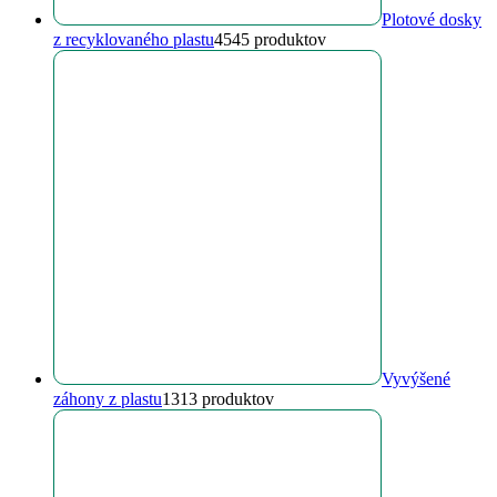
Plotové dosky
z recyklovaného plastu
45
45 produktov
Vyvýšené
záhony z plastu
13
13 produktov