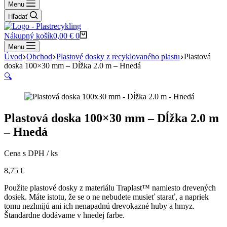
Menu
Hľadať
Nákupný košík
0,00
€
0
Menu
Úvod
Obchod
Plastové dosky z recyklovaného plastu
Plastová
doska 100×30 mm – Dĺžka 2.0 m – Hnedá
🔍
Plastová doska 100×30 mm – Dĺžka 2.0 m
– Hnedá
Cena s DPH / ks
8,75
€
Použite plastové dosky z materiálu Traplast™ namiesto drevených
dosiek. Máte istotu, že se o ne nebudete musieť starať, a napriek
tomu nezhnijú ani ich nenapadnú drevokazné huby a hmyz.
Štandardne dodávame v hnedej farbe.