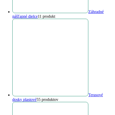
Záhradné
nášľapné dielce
1
1 produkt
Terasové
dosky plastové
5
5 produktov