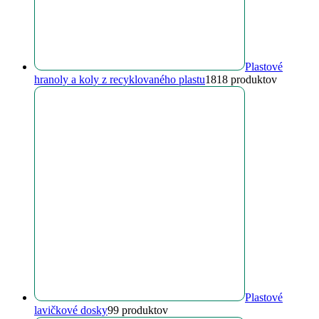
Plastové
hranoly a koly z recyklovaného plastu
18
18 produktov
Plastové
lavičkové dosky
9
9 produktov