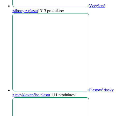
Vyvýšené
záhony z plastu
13
13 produktov
Plastové dosky
z recyklovaného plastu
11
11 produktov