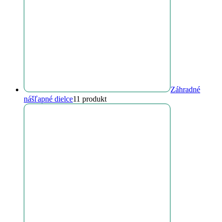
Záhradné
nášľapné dielce
1
1 produkt