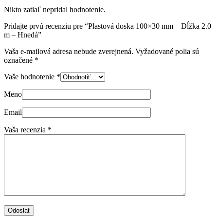
Nikto zatiaľ nepridal hodnotenie.
Pridajte prvú recenziu pre “Plastová doska 100×30 mm – Dĺžka 2.0
m – Hnedá”
Vaša e-mailová adresa nebude zverejnená.
Vyžadované polia sú
označené
*
Vaše hodnotenie
*
Meno
Email
Vaša recenzia
*
Odoslať