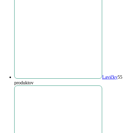
Lavičky
5
5
produktov