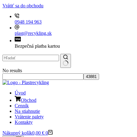
Vrátiť sa do obchodu
0948 194 963
plast@recykling.sk
Bezpečná platba kartou
No results
Úvod
Obchod
Cenník
Na stiahnutie
Vrátenie palety
Kontakty
Nákupný košík
0,00
€
0