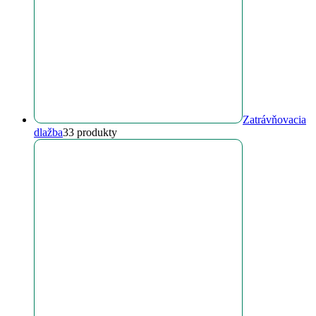
Zatrávňovacia
dlažba
3
3 produkty