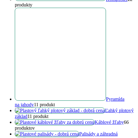
produkty
Pyramída
na jahody
1
1 produkt
Ľahký plotový
základ
1
1 produkt
Káblové žľaby
6
6
produktov
Palisády a záhradná