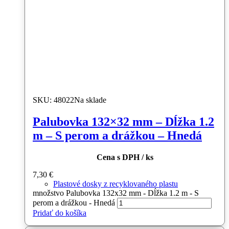
SKU: 48022
Na sklade
Palubovka 132×32 mm – Dĺžka 1.2
m – S perom a drážkou – Hnedá
Cena s DPH / ks
7,30
€
Plastové dosky z recyklovaného plastu
množstvo Palubovka 132x32 mm - Dĺžka 1.2 m - S
perom a drážkou - Hnedá
Pridať do košíka