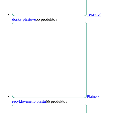
Terasové
dosky plastové
5
5 produktov
Platne z
recyklovaného plastu
6
6 produktov