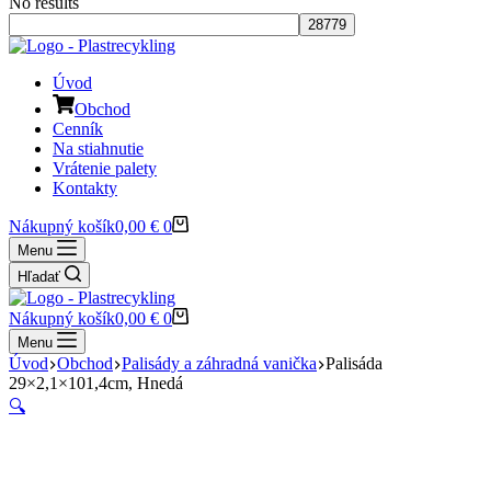
No results
Úvod
Obchod
Cenník
Na stiahnutie
Vrátenie palety
Kontakty
Nákupný košík
0,00
€
0
Menu
Hľadať
Nákupný košík
0,00
€
0
Menu
Úvod
Obchod
Palisády a záhradná vanička
Palisáda
29×2,1×101,4cm, Hnedá
🔍