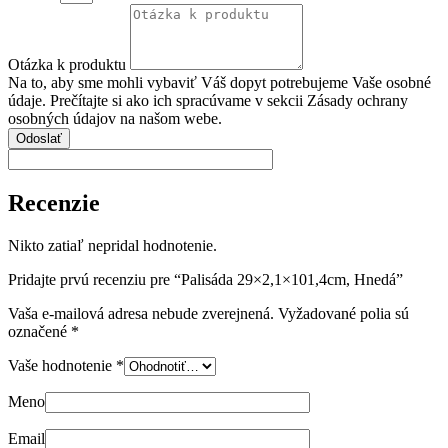
Otázka k produktu
Na to, aby sme mohli vybaviť Váš dopyt potrebujeme Vaše osobné
údaje. Prečítajte si ako ich spracúvame v sekcii Zásady ochrany
osobných údajov na našom webe.
Odoslať
Recenzie
Nikto zatiaľ nepridal hodnotenie.
Pridajte prvú recenziu pre “Palisáda 29×2,1×101,4cm, Hnedá”
Vaša e-mailová adresa nebude zverejnená.
Vyžadované polia sú
označené
*
Vaše hodnotenie
*
Meno
Email