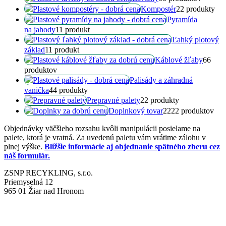
Kompostér
2
2 produkty
Pyramída
na jahody
1
1 produkt
Ľahký plotový
základ
1
1 produkt
Káblové žľaby
6
6
produktov
Palisády a záhradná
vanička
4
4 produkty
Prepravné palety
2
2 produkty
Doplnkový tovar
22
22 produktov
Objednávky väčšieho rozsahu kvôli manipulácii posielame na
palete, ktorá je vratná. Za uvedenú paletu vám vrátime zálohu v
plnej výške.
Bližšie informácie aj objednanie spätného zberu cez
náš formulár.
ZSNP RECYKLING, s.r.o.
Priemyselná 12
965 01 Žiar nad Hronom