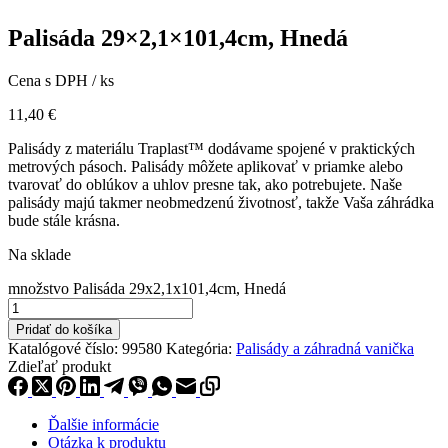
Palisáda 29×2,1×101,4cm, Hnedá
Cena s DPH / ks
11,40
€
Palisády z materiálu Traplast™ dodávame spojené v praktických
metrových pásoch. Palisády môžete aplikovať v priamke alebo
tvarovať do oblúkov a uhlov presne tak, ako potrebujete. Naše
palisády majú takmer neobmedzenú životnosť, takže Vaša záhrádka
bude stále krásna.
Na sklade
množstvo Palisáda 29x2,1x101,4cm, Hnedá
Pridať do košíka
Katalógové číslo:
99580
Kategória:
Palisády a záhradná vanička
Zdieľať produkt
Ďalšie informácie
Otázka k produktu