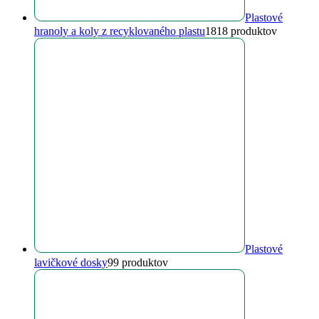
Plastové
hranoly a koly z recyklovaného plastu
18
18 produktov
Plastové
lavičkové dosky
9
9 produktov