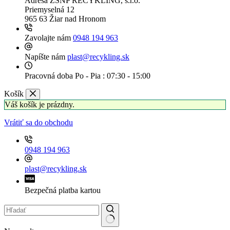
Adresa
ZSNP RECYKLING, s.r.o.
Priemyselná 12
965 63 Žiar nad Hronom
Zavolajte nám
0948 194 963
Napíšte nám
plast@recykling.sk
Pracovná doba
Po - Pia : 07:30 - 15:00
Košík
Váš košík je prázdny.
Vrátiť sa do obchodu
0948 194 963
plast@recykling.sk
Bezpečná platba kartou