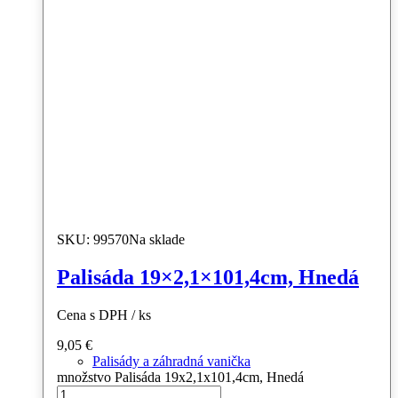
SKU: 99570
Na sklade
Palisáda 19×2,1×101,4cm, Hnedá
Cena s DPH / ks
9,05
€
Palisády a záhradná vanička
množstvo Palisáda 19x2,1x101,4cm, Hnedá