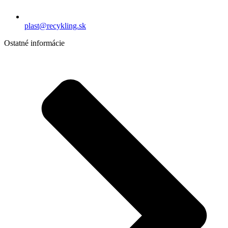
plast@recykling.sk
Ostatné informácie