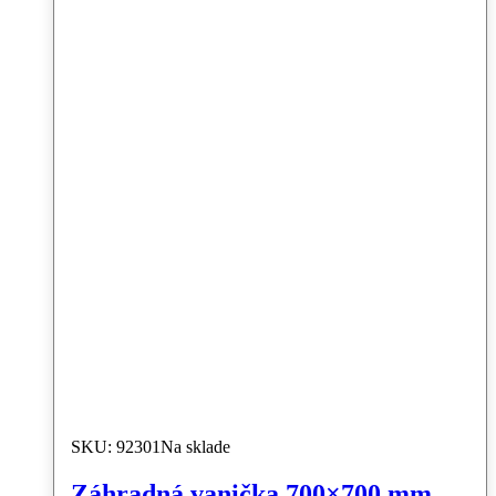
SKU: 92301
Na sklade
Záhradná vanička 700×700 mm,