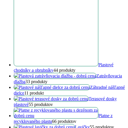
Plastové
chodníky a obrubníky
4
4 produkty
Zatrávňovacia
dlažba
3
3 produkty
Záhradné nášľapné
dielce
1
1 produkt
Terasové dosky
plastové
5
5 produktov
Platne z
recyklovaného plastu
6
6 produktov
Lavičky
5
5 produktov