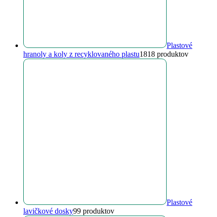
Plastové
hranoly a koly z recyklovaného plastu
18
18 produktov
Plastové
lavičkové dosky
9
9 produktov