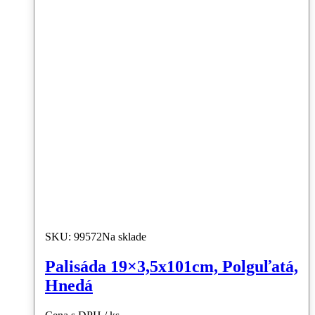
SKU: 99572
Na sklade
Palisáda 19×3,5x101cm, Polguľatá,
Hnedá