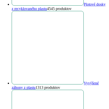
Plotové dosky
z recyklovaného plastu
45
45 produktov
Vyvýšené
záhony z plastu
13
13 produktov