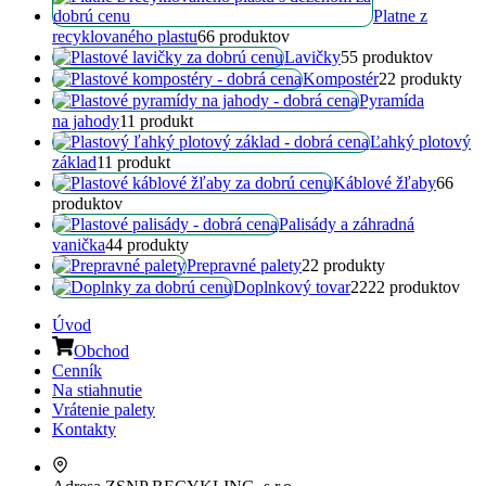
Platne z
recyklovaného plastu
6
6 produktov
Lavičky
5
5 produktov
Kompostér
2
2 produkty
Pyramída
na jahody
1
1 produkt
Ľahký plotový
základ
1
1 produkt
Káblové žľaby
6
6
produktov
Palisády a záhradná
vanička
4
4 produkty
Prepravné palety
2
2 produkty
Doplnkový tovar
22
22 produktov
Úvod
Obchod
Cenník
Na stiahnutie
Vrátenie palety
Kontakty