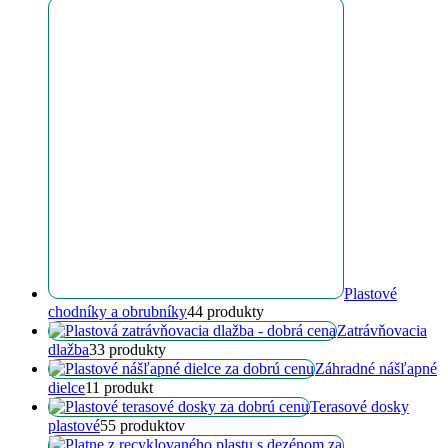
Plastové
chodníky a obrubníky
4
4 produkty
Zatrávňovacia
dlažba
3
3 produkty
Záhradné nášľapné
dielce
1
1 produkt
Terasové dosky
plastové
5
5 produktov