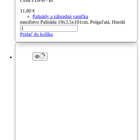
Cena s DPH / ks
11,80
€
Palisády a záhradná vanička
množstvo Palisáda 19x3,5x101cm, Polguľatá, Hnedá
Pridať do košíka