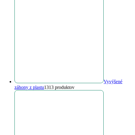
Vyvýšené
záhony z plastu
13
13 produktov